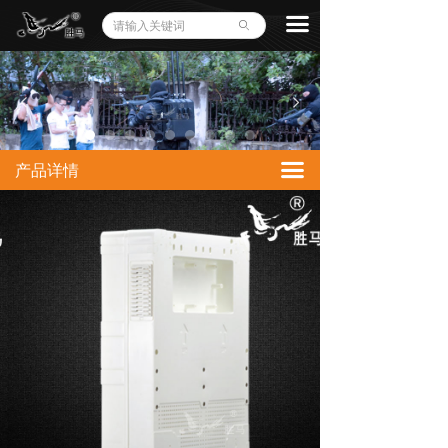
끀
ꄙ
넳
넲
끀
产品详情