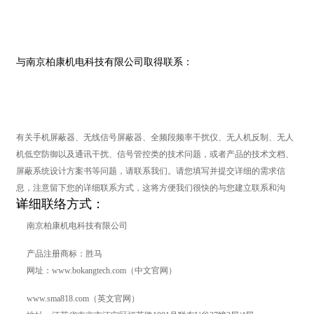
与南京柏康机电科技有限公司取得联系：
有关手机屏蔽器、无线信号屏蔽器、全频段频率干扰仪、无人机反制、无人
机低空防御以及通讯干扰、信号管控类的技术问题，或者产品的技术文档、
屏蔽系统设计方案书等问题，请联系我们。请您填写并提交详细的需求信
息，注意留下您的详细联系方式，这将方便我们很快的与您建立联系和沟
详细联络方式：
通。
南京柏康机电科技有限公司
产品注册商标：胜马
网址：www.bokangtech.com（中文官网）
www.sma818.com（英文官网）