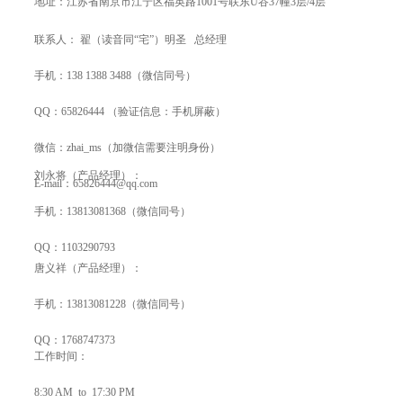
地址：江苏省南京市江宁区福英路1001号联东U谷37幢3层/4层
联系人： 翟（读音同“宅”）明圣 总经理
手机：138 1388 3488（微信同号）
QQ：65826444 （验证信息：手机屏蔽）
微信：zhai_ms（加微信需要注明身份）
刘永将（产品经理）：
E-mail：65826444@qq.com
手机：13813081368（微信同号）
QQ：1103290793
唐义祥（产品经理）：
手机：13813081228（微信同号）
QQ：1768747373
工作时间：
8:30 AM to 17:30 PM