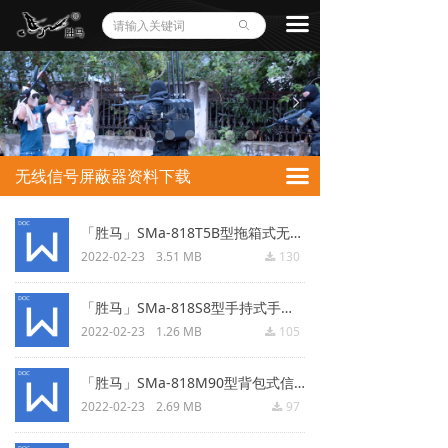
끀
ꄙ
넳
넲
끀
无线信号屏蔽器资料下载
「胜马」SMa-818T5B型拖箱式无线信号屏蔽器.docx
2022-02-23
3.51 MB
130
끂
「胜马」SMa-818S8型手持式手机屏蔽.docx
2022-02-23
1.26 MB
105
끂
「胜马」SMa-818M90型背包式信号屏蔽器.docx
2022-02-23
2.69 MB
97
끂